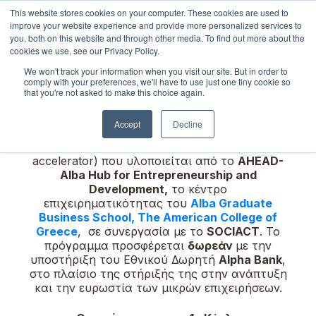
This website stores cookies on your computer. These cookies are used to
improve your website experience and provide more personalized services to
you, both on this website and through other media. To find out more about the
cookies we use, see our Privacy Policy.
We won't track your information when you visit our site. But in order to
comply with your preferences, we'll have to use just one tiny cookie so
that you're not asked to make this choice again.
Καλωσόρισες στην αίτηση συμμετοχής για
Accept
Decline
το
VentureGarden
Πάτρα
, το
ν επιταχυντή
επιχειρηματικών ιδεών αρχικού σταδίου (idea
accelerator)
που υλοποιείται από το
AHEAD-
Alba Hub for
Entrepreneurship and
Development,
το κέντρο
επιχειρηματικότητας του
Alba Graduate
Business School, Τhe American College of
Greece
, σε συνεργασία με το
SOCIACT
. Το
πρόγραμμα προσφέρεται
δωρεάν
με την
υποστήριξη του Εθνικού Δωρητή
Alpha Bank
,
στο πλαίσιο της στήριξής της στην ανάπτυξη
και την ευρωστία των μικρών επιχειρήσεων.