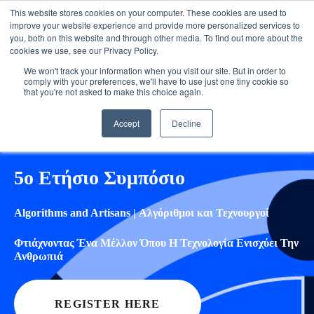
This website stores cookies on your computer. These cookies are used to
improve your website experience and provide more personalized services to
you, both on this website and through other media. To find out more about the
cookies we use, see our Privacy Policy.
We won't track your information when you visit our site. But in order to
comply with your preferences, we'll have to use just one tiny cookie so
that you're not asked to make this choice again.
Accept
Decline
5ο Ετήσιο Συμπόσιο
Algorithms and Artisans |
Αλγόριθμοι και Τεχνουργοί
Φτιάχνοντας
Ένα Μέλλον Όπου Η Τεχνολογία Ενισχύει Την
Ανθρωπιά
REGISTER HERE